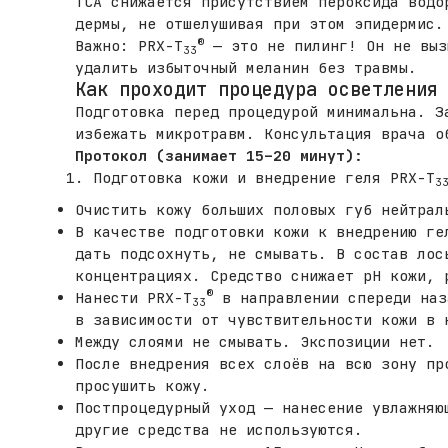
ТСА снижается присутствием пероксида водо
дермы, не отшелушивая при этом эпидермис.
®
Важно: PRX-T
— это не пилинг! Он не выз
33
удалить избыточный меланин без травмы.
Как проходит процедура осветления
Подготовка перед процедурой минимальна. З
избежать микротравм. Консультация врача о
Протокол (занимает 15–20 минут):
Подготовка кожи и внедрение геля PRX-T
3
Очистить кожу больших половых губ нейтрал
В качестве подготовки кожи к внедрению ге
дать подсохнуть, не смывать. В состав лос
концентрациях. Средство снижает рН кожи, 
®
Нанести PRX-T
в направлении спереди наз
33
в зависимости от чувствительности кожи в 
Между слоями не смывать. Экспозиции нет.
После внедрения всех слоёв на всю зону пр
просушить кожу.
Постпроцедурный уход — нанесение увлажняю
другие средства не используются.