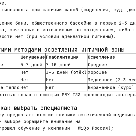
ки.
 гинеколога при наличии жалоб (выделения, зуд, дис
щение бани, общественного бассейна в первые 2-3 дн
та, связанные с интенсивным потоотделением, либо т
зости нет (при условии адекватной гигиены).
ими методами осветления интимной зоны
Шелушение
Реабилитация
Осветление
ое
5–7 дней
7–10 дней
Среднее
я
Нет
3–5 дней (отёк)
Хорошее
Нет
Нет
Медленное (2–3 ме
ое тепло
Нет
Нет
Выраженное (курс)
атных зонах с помощью PRX-T33 превосходит альтерн
 как выбрать специалиста
ру предлагают многие клиники эстетической медицины
и выборе обращайте внимание на:
 прошел обучение у компании WiQo Россия);