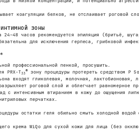
рода в низкой концентрации, и потенциально агресси
ывает коагуляции белков, не отслаивает роговой сло
 интимной зоны
а 24–48 часов рекомендуется эпиляция (бритьё, шуга
бязательна для исключения герпеса, грибковой инфек
®
3
ьной профессиональной пенкой, просушить.
®
ля PRX-T
зону процедуры протереть средством P So
33
ьона входят гликолевая, молочная, лактобионовая, л
разрыхляет роговой слой и облегчает равномерное пр
ад с интенсивным втиранием в кожу до ощущения липк
нитриловых перчатках.
оцедуры остатки геля обильно смыть холодной водой 
щего крема WiQo для сухой кожи для лица (без окклю