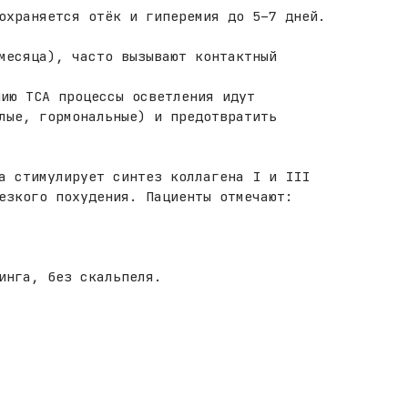
охраняется отёк и гиперемия до 5–7 дней.
месяца), часто вызывают контактный
ию ТСА процессы осветления идут
лые, гормональные) и предотвратить
а стимулирует синтез коллагена I и III
езкого похудения. Пациенты отмечают:
инга, без скальпеля.