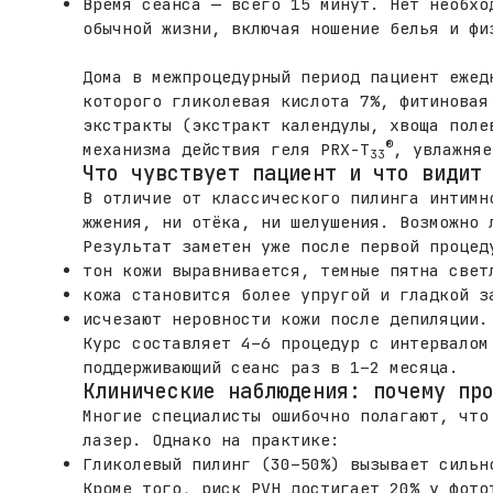
Время сеанса — всего 15 минут. Нет необхо
обычной жизни, включая ношение белья и фи
Дома в межпроцедурный период пациент ежед
которого гликолевая кислота 7%, фитиновая
экстракты (экстракт календулы, хвоща поле
®
механизма действия геля PRX-T
, увлажняе
33
Что чувствует пациент и что видит
В отличие от классического пилинга интимн
жжения, ни отёка, ни шелушения. Возможно 
Результат заметен уже после первой процед
тон кожи выравнивается, темные пятна свет
кожа становится более упругой и гладкой з
исчезают неровности кожи после депиляции.
Курс составляет 4–6 процедур с интервалом
поддерживающий сеанс раз в 1–2 месяца.
Клинические наблюдения: почему пр
Многие специалисты ошибочно полагают, что
лазер. Однако на практике:
Гликолевый пилинг (30–50%) вызывает сильн
Кроме того, риск PVH достигает 20% у фото