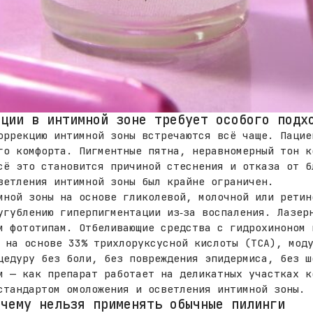
ации в интимной зоне требует особого подх
оррекцию интимной зоны встречаются всё чаще. Пацие
го комфорта. Пигментные пятна, неравномерный тон к
сё это становится причиной стеснения и отказа от б
ветления интимной зоны был крайне ограничен.
мной зоны на основе гликолевой, молочной или ретин
угублению гиперпигментации из‑за воспаления. Лазер
м фототипам. Отбеливающие средства с гидрохиноном 
 на основе 33% трихлоруксусной кислоты (ТСА), моду
цедуру без боли, без повреждения эпидермиса, без ш
м — как препарат работает на деликатных участках к
стандартом омоложения и осветления интимной зоны.
очему нельзя применять обычные пилинги