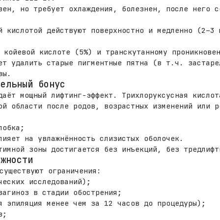
вен, но требует охлаждения, болезнен, после него с
й кислотой действуют поверхностно и медленно (2–3 
 койевой кислоте (5%) и транскутанному проникновен
ет удалить старые пигментные пятна (в т.ч. застаре
зы.
тельный бонус
даёт мощный лифтинг-эффект. Трихлоруксусная кислот
ой области после родов, возрастных изменений или р
лобка;
лияет на увлажнённость слизистых оболочек.
тимной зоны достигается без инъекций, без тредлифт
ожности
существуют ограничения:
ческих исследований);
вагиноз в стадии обострения;
я эпиляция менее чем за 12 часов до процедуры);
в;