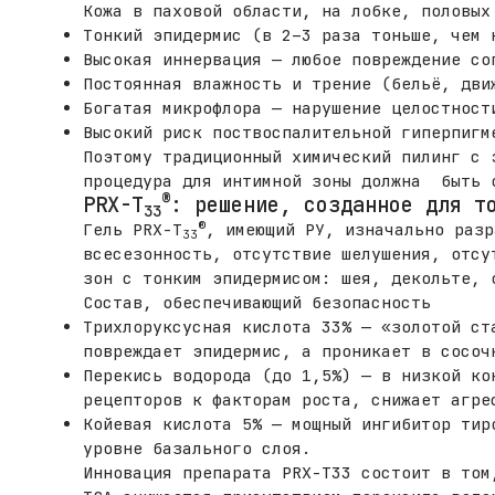
Кожа в паховой области, на лобке, половых
Тонкий эпидермис (в 2–3 раза тоньше, чем 
Высокая иннервация — любое повреждение со
Постоянная влажность и трение (бельё, дви
Богатая микрофлора — нарушение целостност
Высокий риск поствоспалительной гиперпигм
Поэтому традиционный химический пилинг с 
процедура для интимной зоны должна быть о
®
PRX-T
: решение, созданное для т
33
®
Гель PRX-T
, имеющий РУ, изначально разр
33
всесезонность, отсутствие шелушения, отсу
зон с тонким эпидермисом: шея, декольте, 
Состав, обеспечивающий безопасность
Трихлоруксусная кислота 33% — «золотой ст
повреждает эпидермис, а проникает в сосоч
Перекись водорода (до 1,5%) — в низкой ко
рецепторов к факторам роста, снижает агре
Койевая кислота 5% — мощный ингибитор тир
уровне базального слоя.
Инновация препарата PRX-T33 состоит в том