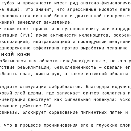
 губах и промежности имеет ряд анатомо-физиологиче
на лице). Это значит, что агрессивные кислоты легк
провождается сильной болью и длительной гиперестез
жение) замедляют заживление.
и кожи может привести к вульвовагиниту или кандидо
ентации (PVH) из‑за активности меланоцитов, особен
экспозицией, нейтрализацией и последующим шелушени
дновременно эффективна против выработки меланина 
онкой кожи
абатывался для области лица/шеи/декольте, но его 
тствие реабилитации, безболезненность — сделали ег
область глаз, кисти рук, а также интимной области.
андарт» стимуляции фибробластов. Благодаря модуляц
ковый слой дермы, где запускает синтез коллагена и
нцентрации действует как сигнальная молекула: уско
ссивное действие ТСА.
озиназы. Блокирует образование пигментных пятен и 
, что в процессе проникновения его в глубокие слои