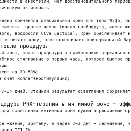
димости в анестезии, нет восстановительного период
зическую активность.
невно применяла специальный крем для тела WiQo, по
 кислота, ценные масла (масло грейпфрута, масло жо
вого, водоросли Ulva Lactuca). Крем обеспечивает к
т и питает кожу, восстанавливает эпидермальный ба
 после процедуры
ой зоны, после процедуры с применением дермального
лёгкое стягивание в первые часы, которое быстро пр
уры:
леют на 30–50%;
а счёт коллагеностимуляции;
 7–14 дней. Стойкий результат осветления сохраняет
оцедура PRX-терапии в интимной зоне – эфф
 для осветления интимной зоны нужны агрессивные ср
ое жжение, эритему, а через 2–3 дня — шелушение, ч
типов III–IV.