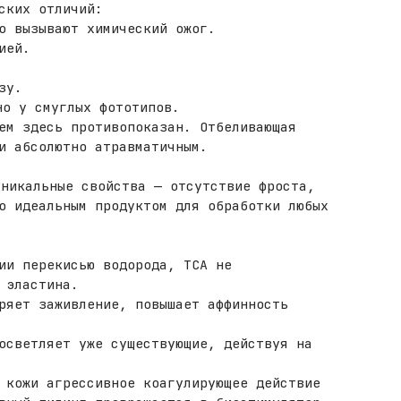
ских отличий:
о вызывают химический ожог.
ией.
зу.
но у смуглых фототипов.
ем здесь противопоказан. Отбеливающая
и абсолютно атравматичным.
уникальные свойства — отсутствие фроста,
о идеальным продуктом для обработки любых
ии перекисью водорода, ТСА не
 эластина.
ряет заживление, повышает аффинность
осветляет уже существующие, действуя на
 кожи агрессивное коагулирующее действие