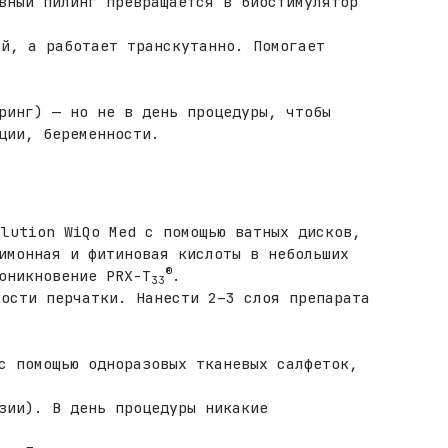
вный пилинг превращается в биостимулятор
й, а работает транскутанно. Помогает
ринг) — но не в день процедуры, чтобы
ции, беременности.
lution WiQo Med с помощью ватных дисков,
имонная и фитиновая кислоты в небольших
®
оникновение PRX-T
.
33
ости перчатки. Нанести 2–3 слоя препарата
с помощью одноразовых тканевых салфеток,
зии). В день процедуры никакие