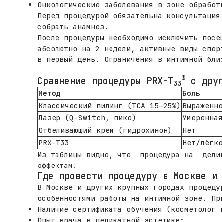
Онкологические заболевания в зоне обработ
Перед процедурой обязательна консультация
собрать анамнез.
После процедуры необходимо исключить посе
абсолютно на 2 недели, активные виды спор
в первый день. Ограничения в интимной бли
®
Сравнение процедуры PRX-T
с друг
33
Метод
Боль
Классический пилинг (ТСА 15–25%)
Выраженн
Лазер (Q-Switch, пико)
Умеренна
Отбеливающий крем (гидрохинон)
Нет
PRX-T33
Нет/лёгк
Из таблицы видно, что процедура на делик
эффектам.
Где провести процедуру в Москве и
В Москве и других крупных городах процеду
особенностями работы на интимной зоне. Пр
Наличие сертификата обучения (косметолог
Опыт врача в деликатной эстетике;