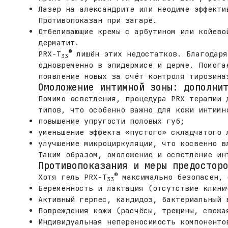
Лазер на александрите или неодиме эффекти
Противопоказан при загаре.
Отбеливающие кремы с арбутином или койево
дерматит.
®
PRX-T
лишён этих недостатков. Благодаря
33
одновременно в эпидермисе и дерме. Помога
появление новых за счёт контроля тирозина
Омоложение интимной зоны: дополни
Помимо осветления, процедура PRX терапии 
типов, что особенно важно для кожи интимн
повышение упругости половых губ;
уменьшение эффекта «пустого» складчатого 
улучшение микроциркуляции, что косвенно в
Таким образом, омоложение и осветление ин
Противопоказания и меры предостор
®
Хотя гель PRX-T
максимально безопасен, 
33
Беременность и лактация (отсутствие клини
Активный герпес, кандидоз, бактериальный 
Повреждения кожи (расчёсы, трещины, свежа
Индивидуальная непереносимость компоненто