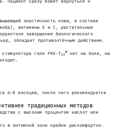
а. Пациент сразу может вернуться к
вышающий эластичность кожи, в составе
жоба), витамины Е и С, растительные
орректное завершение биологического
рьер, обладает противоотёчным действием.
®
 стимулятора геля PRX-T
нет ни боли, ни
33
оходит.
ся 6–8 месяцев, после чего рекомендуется
ективнее традиционных методов
едства с высоким процентом кислот или
то в интимной зоне крайне дискомфортно.