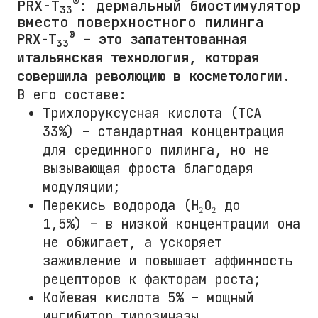
®
PRX-T
: дермальный биостимулятор
33
вместо поверхностного пилинга
®
PRX-T
– это запатентованная
33
итальянская технология, которая
совершила революцию в косметологии
.
В его составе:
Трихлоруксусная кислота (ТСА
33%) – стандартная концентрация
для срединного пилинга, но не
вызывающая фроста благодаря
модуляции;
Перекись водорода (H₂O₂ до
1,5%) – в низкой концентрации она
не обжигает, а ускоряет
заживление и повышает аффинность
рецепторов к факторам роста;
Койевая кислота 5% – мощный
ингибитор тирозиназы,