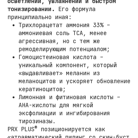
осветлении, увлажнении и быстром
тонизировании.
Его формула
принципиально иная:
Трихлорацетат аммония 33% –
аммониевая соль ТСА, менее
агрессивная, но с тем же
ремоделирующим потенциалом;
Гомоцистеиновая кислота –
уникальный компонент, который
«выдавливает» меланин из
меланоцитов и ускоряет обновление
кератиноцитов;
Лимонная и фитиновая кислоты –
АНА-кислоты для мягкой
эксфолиации и ингибирования
тирозиназы.
®
PRX PLUS
позиционируется как
«атравматический пилинг со скин-буст