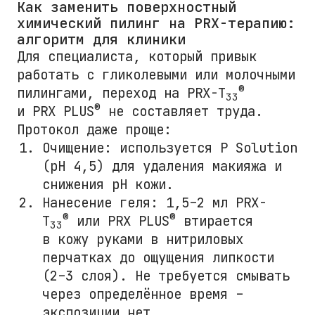
Как заменить поверхностный
химический пилинг на PRX-терапию:
алгоритм для клиники
Для специалиста, который привык
работать с гликолевыми или молочными
®
пилингами, переход на PRX-T
33
®
и PRX PLUS
не составляет труда.
Протокол даже проще:
Очищение: используется P Solution
(pH 4,5) для удаления макияжа и
снижения pH кожи.
Нанесение геля: 1,5–2 мл PRX-
®
®
T
или PRX PLUS
втирается
33
в кожу руками в нитриловых
перчатках до ощущения липкости
(2–3 слоя). Не требуется смывать
через определённое время –
экспозиции нет.