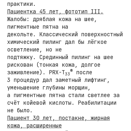
практики.
Пациентка 45 лет, фототип III.
Жалобы: дряблая кожа на шее,
пигментные пятна на
декольте. Классический поверхностный
химический пилинг дал бы лёгкое
осветление, но не
подтяжку. Срединный пилинг на шее
рискован (тонкая кожа, долгое
®
заживление). PRX-T
после
33
3 процедур дал заметный лифтинг,
уменьшение глубины морщин,
а пигментные пятна стали светлее за
счёт койевой кислоты. Реабилитации
не было.
Пациент 30 лет, постакне, жирная
кожа, расширенные