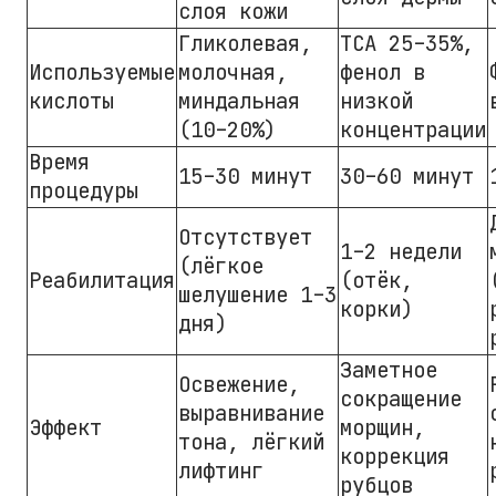
слоя кожи
Гликолевая,
ТСА 25–35%,
Используемые
молочная,
фенол в
кислоты
миндальная
низкой
(10–20%)
концентрации
Время
15–30 минут
30–60 минут
процедуры
Отсутствует
1–2 недели
(лёгкое
Реабилитация
(отёк,
шелушение 1–3
корки)
дня)
Заметное
Освежение,
сокращение
выравнивание
Эффект
морщин,
тона, лёгкий
коррекция
лифтинг
рубцов