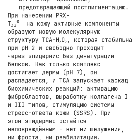
предотвращающий постпигментацию.
При нанесении PRX-
®
T
на кожу активные компоненты
33
образуют новую молекулярную
структуру TCA-H₂O₂, которая стабильна
при pH 2 и свободно проходит
через эпидермис без денатурации
белков. Как только комплекс
достигает дермы (pH 7), он
распадается, и ТСА запускает каскад
биохимических реакций: активацию
фибробластов, выработку коллагена I
и III типов, стимуляцию системы
стресс-ответа кожи (SSRS). При
этом эпидермис остаётся
неповреждённым – нет ни шелушения,
ни фроста, ни реабилитации.