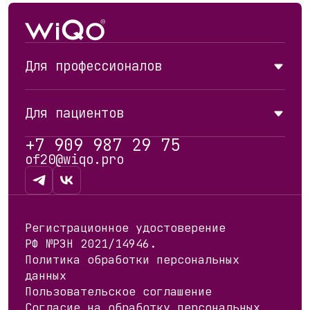
Для профессионалов
Каталог
PRX-T33
Для пациентов
PRX-Plus
P Solution
Обучение
Для пациентов
+7 909 987 29 75
Где купить
Где пройти процедуру
of20@wiqo.pro
Статьи
Контакты
Регистрационное удостоверение
РФ №РЗН 2021/14946.
Политика обработки персональных
данных
Пользовательское соглашение
Согласие на обработку персональных